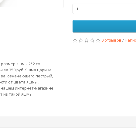
0 отзывов
/
Напи
, размер яшмы 2*2 см.
ы за 350 руб. Яшма царица
ова, означающего пестрый,
сти от цвета яшмы,
В нашем интернет-магазине
т из такой яшмы.