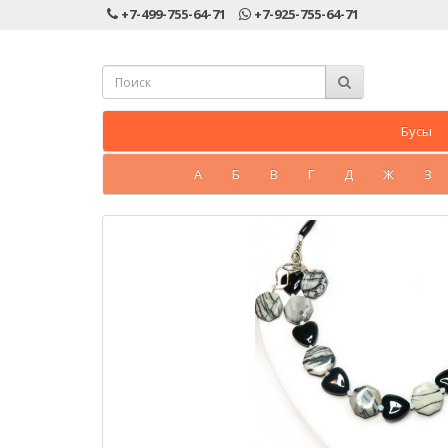
+7-499-755-64-71
+7-925-755-64-71
Бусы
А
Б
В
Г
Д
Ж
З