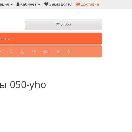
ация
Кабинет
Закладки (0)
Доставка
0 (0р.)
лекты
Ф
Х
Ц
Ч
Ш
Э
Я
ы 050-yho