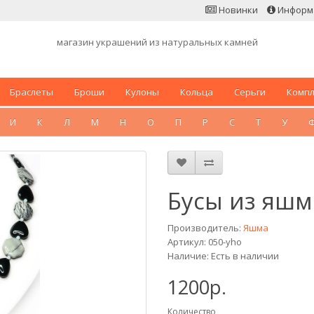
Новинки
Информ
магазин украшений из натуральных камней
Браслеты
Броши
Кулоны
Кольца
Серьги
Комп
И
К
Л
М
Н
О
П
Р
С
Т
У
Бусы из яшм
Производитель:
Яшма
Артикул: 050-yho
Наличие: Есть в наличии
1200р.
Количество