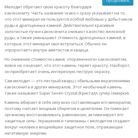
Продолжить
Мелодит обретает свою красоту благодаря
какоксениту. Часть название «како-» сразу указывает на то,
что этот минерал не пользуется особой любовью у добытчиков
руды и драгоценных камней. Действительно красивые
золотистые пучки какоксенита снижают качество железной
руды, а также уменьшают стоимость драгоценных камней, в
которые этот минерал смог встроиться. Обычно он
«проростает» внутри аметистов и кварца.
Но снижение стоимости камня, «пораженного» какоксенитом,
вовсе не означает, что этот камень теряет красоту. Наоборот,
он приобретает очень интересную пеструю окраску.
Сам мелодит — это пестрый кварц с обильными вкраплениями
какоксенита и других минералов. Этот необычный камень
также называют Super Seven Crystal (Кристалл супер семерки).
Камень вбирает в себя силу всех составляющих его минералов,
поэтому считает мощным оберегом и целителем. Он помогает
организму восстанавливать равновесие, активизирует его
защитные силы. Украшения и талисманы с мелодитом создают
вокруг человека мощнейшее защитное поле, отражающее
негативную энергию.