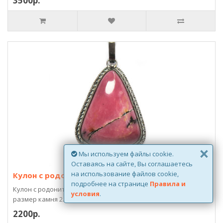
3500р.
×
Мы используем файлы cookie.
Оставаясь на сайте, Вы соглашаетесь
на использование файлов cookie,
Кулон с родонитом 587-nn
подробнее на странице
Правила и
Кулон с родонитом красивого насыщенного розового цвета,
условия
.
размер камня 2.2*2.8 см., металл нейзильбер,..
2200р.