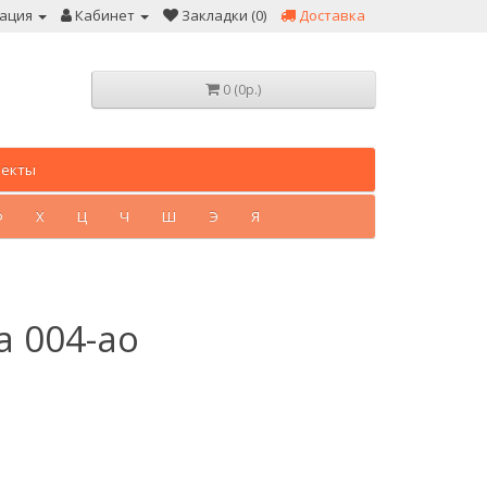
ация
Кабинет
Закладки (0)
Доставка
0 (0р.)
лекты
Ф
Х
Ц
Ч
Ш
Э
Я
а 004-ao