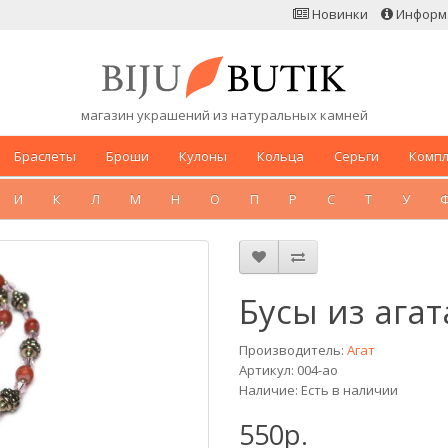
Новинки
Информ
магазин украшений из натуральных камней
Браслеты
Броши
Кулоны
Кольца
Серьги
Комп
И
К
Л
М
Н
О
П
Р
С
Т
У
Бусы из агат
Производитель:
Агат
Артикул: 004-ao
Наличие: Есть в наличии
550р.