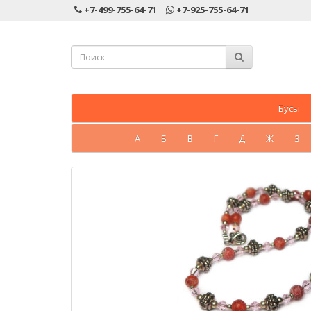
+7-499-755-64-71
+7-925-755-64-71
Бусы
А
Б
В
Г
Д
Ж
З