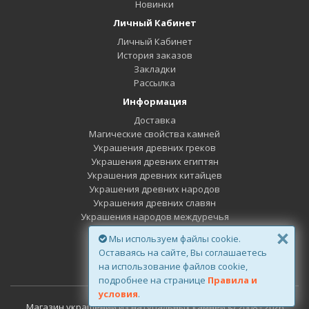
Новинки
Личный Кабинет
Личный Кабинет
История заказов
Закладки
Рассылка
Информация
Доставка
Магические свойства камней
Украшения древних греков
Украшения древних египтян
Украшения древних китайцев
Украшения древних народов
Украшения древних славян
Украшения народов междуречья
×
Минералы дней недели
Мы используем файлы cookie.
Минералы Зодиака
Оставаясь на сайте, Вы соглашаетесь
Минералы планет
на использование файлов cookie,
подробнее на странице
Правила и
условия
.
Магазин украшений из натуральных камней © 2008 - 2026