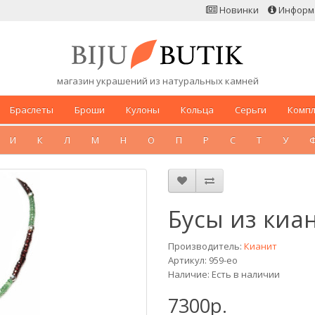
Новинки
Информ
магазин украшений из натуральных камней
Браслеты
Броши
Кулоны
Кольца
Серьги
Комп
И
К
Л
М
Н
О
П
Р
С
Т
У
Бусы из киан
Производитель:
Кианит
Артикул: 959-eo
Наличие: Есть в наличии
7300р.