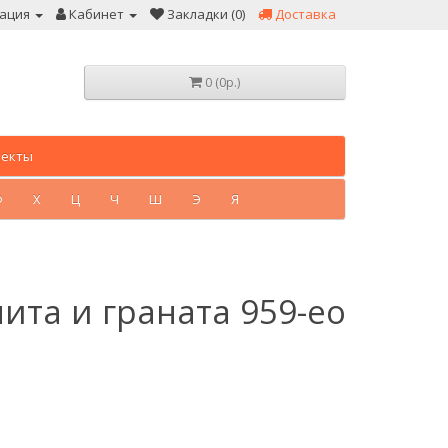
ация
Кабинет
Закладки (0)
Доставка
0 (0р.)
лекты
Ф
Х
Ц
Ч
Ш
Э
Я
ита и граната 959-eo