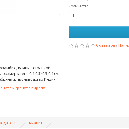
Количество
0 отзывов
/
Напи
озамбик), камни с огранкой
, размер камня 0.4-0.5*0.3-0.4 см.,
ебряный, производство Индия.
ианита и граната пиропа.
водитель
Кианит