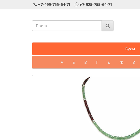
+7-499-755-64-71
+7-925-755-64-71
Бусы
А
Б
В
Г
Д
Ж
З