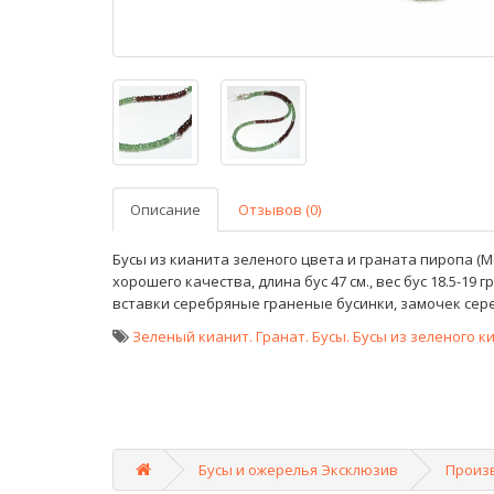
Описание
Отзывов (0)
Бусы из кианита зеленого цвета и граната пиропа (М
хорошего качества, длина бус 47 см., вес бус 18.5-19 гр.
вставки серебряные граненые бусинки, замочек сер
Зеленый кианит. Гранат. Бусы. Бусы из зеленого к
Бусы и ожерелья Эксклюзив
Произ