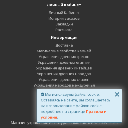
Личный Кабинет
Личный Кабинет
История заказов
Закладки
Рассылка
Информация
Доставка
Магические свойства камней
Украшения древних греков
Украшения древних египтян
Украшения древних китайцев
Украшения древних народов
Украшения древних славян
Украшения народов междуречья
×
Минералы дней недели
Мы используем файлы cookie.
Минералы Зодиака
Оставаясь на сайте, Вы соглашаетесь
Минералы планет
на использование файлов cookie,
подробнее на странице
Правила и
условия
.
Магазин украшений из натуральных камней © 2008 - 2026