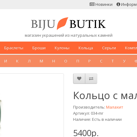
Новинки
Информ
магазин украшений из натуральных камней
Браслеты
Броши
Кулоны
Кольца
Серьги
Комп
И
К
Л
М
Н
О
П
Р
С
Т
У
Кольцо с ма
Производитель:
Малахит
Артикул: 034-mr
Наличие: Есть в наличии
5400р.