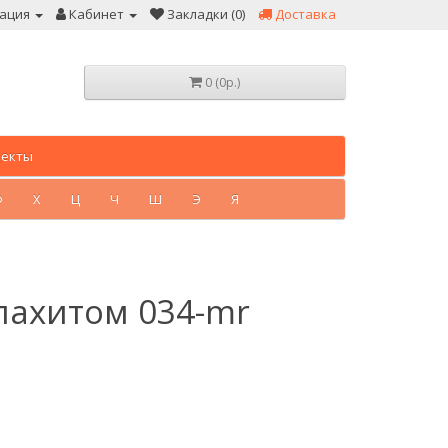
ация
Кабинет
Закладки (0)
Доставка
0 (0р.)
лекты
Ф
Х
Ц
Ч
Ш
Э
Я
лахитом 034-mr