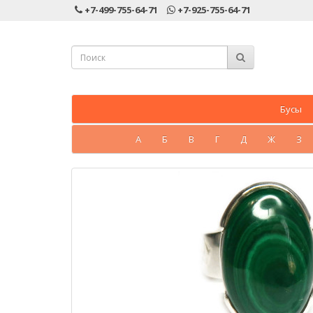
+7-499-755-64-71
+7-925-755-64-71
Бусы
А
Б
В
Г
Д
Ж
З