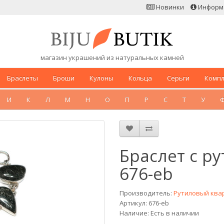
Новинки
Информ
магазин украшений из натуральных камней
Браслеты
Броши
Кулоны
Кольца
Серьги
Комп
И
К
Л
М
Н
О
П
Р
С
Т
У
Браслет с р
676-eb
Производитель:
Рутиловый ква
Артикул: 676-eb
Наличие: Есть в наличии