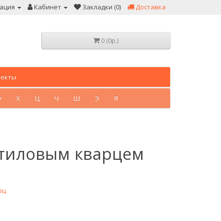
ация
Кабинет
Закладки (0)
Доставка
0 (0р.)
лекты
Ф
Х
Ц
Ч
Ш
Э
Я
утиловым кварцем
рц