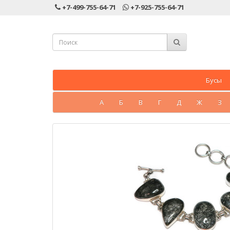
+7-499-755-64-71
+7-925-755-64-71
Бусы
А
Б
В
Г
Д
Ж
З