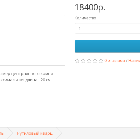
18400р.
Количество
0 отзывов
/
Напи
азмер центрального камня
аксимальная длина - 20 см.
ль
Рутиловый кварц