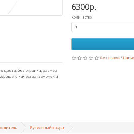
6300р.
Количество
0 отзывов
/
Напи
го цвета, без огранки, размер
ни хорошего качества, замочек и
водитель
Рутиловый кварц