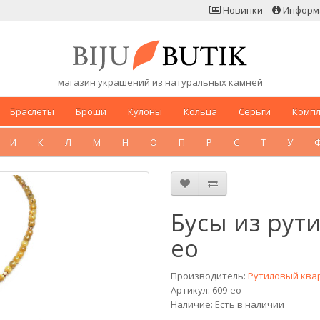
Новинки
Информ
магазин украшений из натуральных камней
Браслеты
Броши
Кулоны
Кольца
Серьги
Комп
И
К
Л
М
Н
О
П
Р
С
Т
У
Бусы из рут
eo
Производитель:
Рутиловый ква
Артикул: 609-eo
Наличие: Есть в наличии