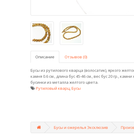
Описание
Отзывов (0)
Бусы из рутилового кварца (волосатик), яркого желто
камня 0.6 см., длина бус 45-46 см., вес бус 20 гр., кам
бусинки из металла желтого цвета.
Рутиловый кварц
,
Бусы
Бусы и ожерелья Эксклюзив
Произ