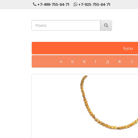
+7-499-755-64-71
+7-925-755-64-71
Бусы
А
Б
В
Г
Д
Ж
З