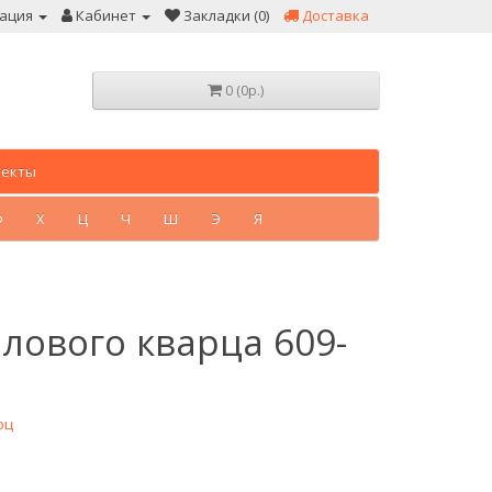
ация
Кабинет
Закладки (0)
Доставка
0 (0р.)
лекты
Ф
Х
Ц
Ч
Ш
Э
Я
илового кварца 609-
рц