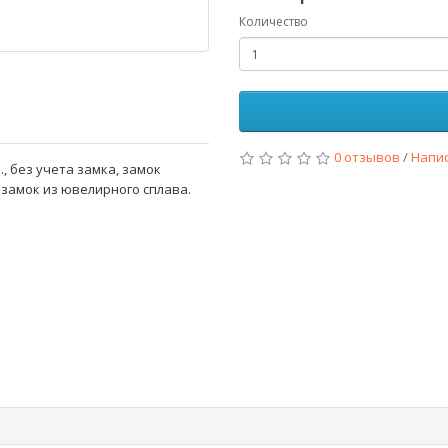
Количество
0 отзывов
/
Напи
, без учета замка, замок
и замок из ювелирного сплава.