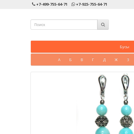
+7-499-755-64-71
+7-925-755-64-71
Бусы
А
Б
В
Г
Д
Ж
З