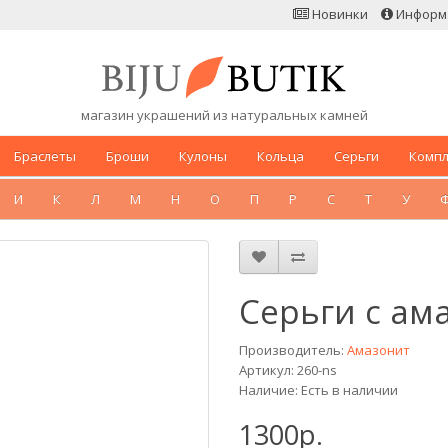
Новинки
Информ
магазин украшений из натуральных камней
Браслеты
Броши
Кулоны
Кольца
Серьги
Комп
И
К
Л
М
Н
О
П
Р
С
Т
У
Серьги с ам
Производитель:
Амазонит
Артикул: 260-ns
Наличие: Есть в наличии
1300р.