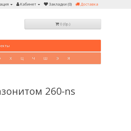
ация
Кабинет
Закладки (0)
Доставка
0 (0р.)
лекты
Ф
Х
Ц
Ч
Ш
Э
Я
азонитом 260-ns