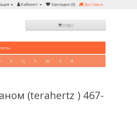
ация
Кабинет
Закладки (0)
Доставка
0 (0р.)
лекты
Ф
Х
Ц
Ч
Ш
Э
Я
аном (terahertz ) 467-