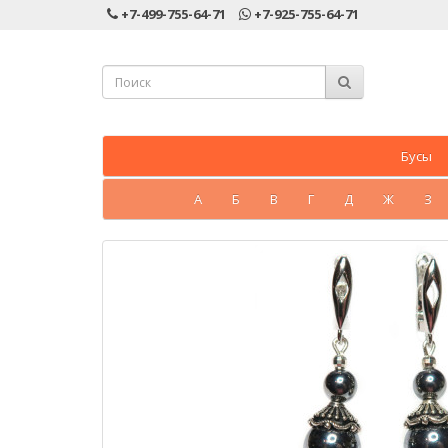
+7-499-755-64-71
+7-925-755-64-71
Бусы
А
Б
В
Г
Д
Ж
З