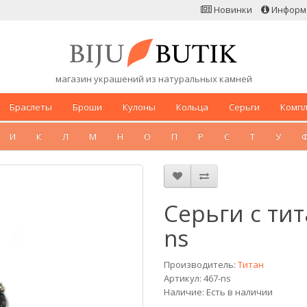
Новинки
Информ
магазин украшений из натуральных камней
Браслеты
Броши
Кулоны
Кольца
Серьги
Комп
И
К
Л
М
Н
О
П
Р
С
Т
У
Серьги с тит
ns
Производитель:
Титан
Артикул: 467-ns
Наличие: Есть в наличии