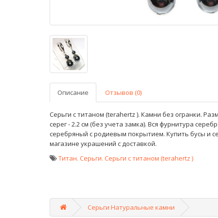
Описание
Отзывов (0)
Серьги с титаном (terahertz )
. Камни без огранки. Разм
серег - 2.2 см (без учета замка). Вся фурнитура сереб
серебряный с родиевым покрытием. Купить бусы и се
магазине украшений с доставкой.
Титан. Серьги. Серьги с титаном (terahertz )
Серьги Натуральные камни