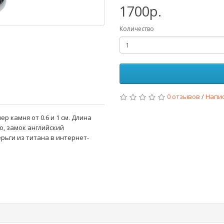
1700р.
Количество
0 отзывов
/
Напи
ер камня от 0.6 и 1 см. Длина
ро, замок английский
рьги из титана в интернет-