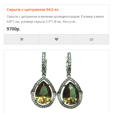
Серьги с цитрином 562-es
Серьги с цитрином и мелким хромдиопсидом. Размер камня
0.8*1 см., размер серьги 3.3*1.8 см., без уче..
9700р.