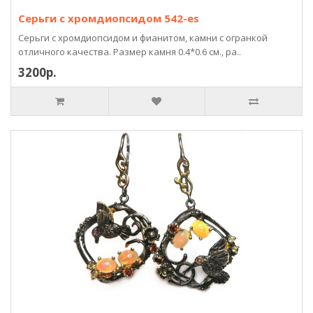
Серьги с хромдиопсидом 542-es
Серьги с хромдиопсидом и фианитом, камни с огранкой
отличного качества. Размер камня 0.4*0.6 см., ра..
3200р.