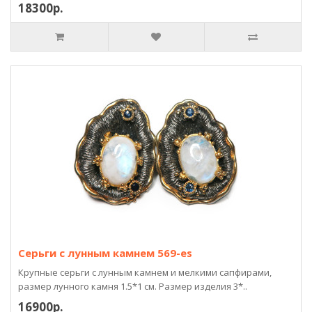
18300р.
Серьги с лунным камнем 569-es
Крупные серьги с лунным камнем и мелкими сапфирами,
размер лунного камня 1.5*1 см. Размер изделия 3*..
16900р.