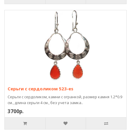
Серьги с сердоликом 523-es
Серьги с сердоликом, камни с огранкой, размер камня 1.2*0.9
см., длина серьги 4 см., без учета замка..
3700р.