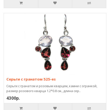
Серьги с гранатом 525-es
Серьги с гранатом и розовым кварцем, камни с огранкой,
размер розового кварца 1.2*0.8 см., длина сер..
4300р.