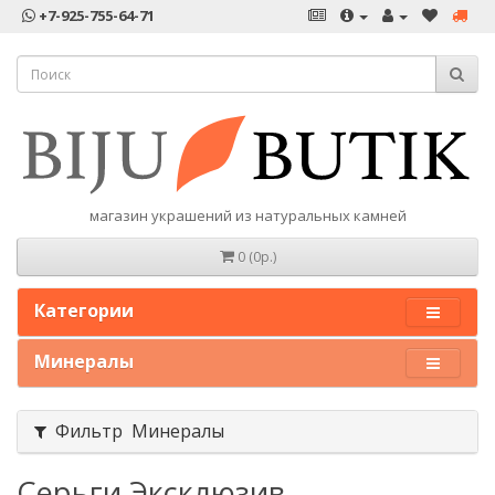
+7-925-755-64-71
магазин украшений из натуральных камней
0 (0р.)
Категории
Минералы
Фильтр Минералы
Серьги Эксклюзив