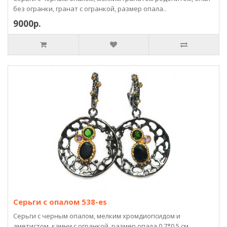
без огранки, гранат с огранкой, размер опала..
9000р.
Серьги с опалом 538-es
Серьги с черным опалом, мелким хромдиопсидом и
аметистом, камни с огранкой, размер опала 0.7*0.5 см...