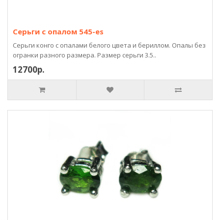
Серьги с опалом 545-es
Серьги конго с опалами белого цвета и бериллом. Опалы без
огранки разного размера. Размер серьги 3.5..
12700р.