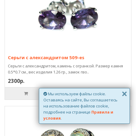
Серьги с александритом 509-es
Серьги с александритом, камень с огранкой. Размер камня
0.5*0.7 см., вес изделия 1.26 гр., замок гво..
2300р.
×
Мы используем файлы cookie.
Оставаясь на сайте, Вы соглашаетесь
на использование файлов cookie,
подробнее на странице
Правила и
условия
.